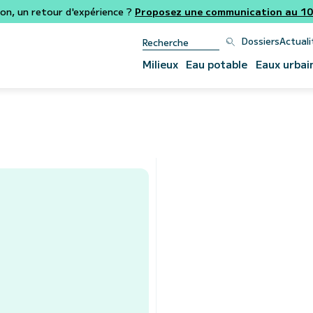
ion, un retour d'expérience ?
Proposez une communication au 106
Dossiers
Actuali
Milieux
Eau potable
Eaux urbai