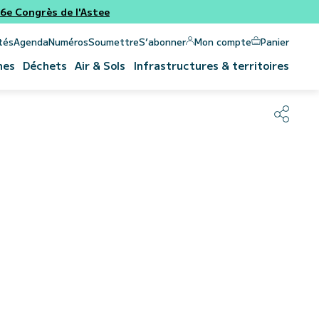
e Congrès de l'Astee
Panier
Mon compte
tés
Agenda
Numéros
Soumettre
S’abonner
nes
Déchets
Air & Sols
Infrastructures & territoires