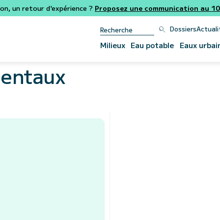
ion, un retour d'expérience ?
Proposez une communication au 106
Dossiers
Actuali
Milieux
Eau potable
Eaux urbai
mentaux