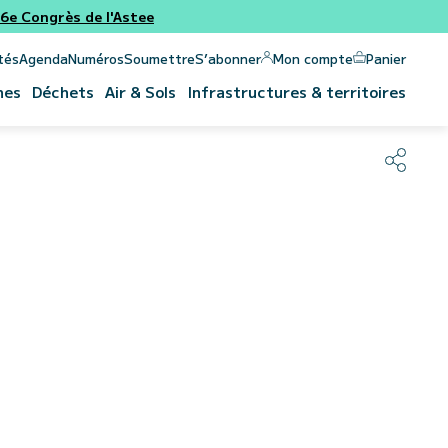
e Congrès de l'Astee
Panier
Mon compte
tés
Agenda
Numéros
Soumettre
S’abonner
nes
Déchets
Air & Sols
Infrastructures & territoires