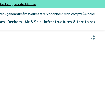
e Congrès de l'Astee
Panier
Mon compte
tés
Agenda
Numéros
Soumettre
S’abonner
nes
Déchets
Air & Sols
Infrastructures & territoires