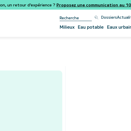
ion, un retour d'expérience ?
Proposez une communication au 106
Dossiers
Actuali
Milieux
Eau potable
Eaux urbai