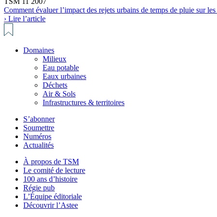
TSM 11 2007
Comment évaluer l’impact des rejets urbains de temps de pluie sur les
› Lire l’article
Domaines
Milieux
Eau potable
Eaux urbaines
Déchets
Air & Sols
Infrastructures & territoires
S’abonner
Soumettre
Numéros
Actualités
À propos de TSM
Le comité de lecture
100 ans d’histoire
Régie pub
L’Équipe éditoriale
Découvrir l’Astee