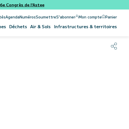
e Congrès de l'Astee
Panier
Mon compte
tés
Agenda
Numéros
Soumettre
S’abonner
nes
Déchets
Air & Sols
Infrastructures & territoires