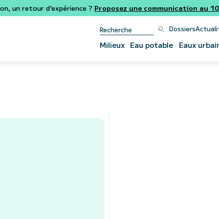
ion, un retour d'expérience ?
Proposez une communication au 106
Dossiers
Actuali
Milieux
Eau potable
Eaux urbai