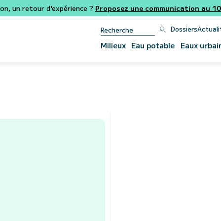
ion, un retour d'expérience ?
Proposez une communication au 106
Dossiers
Actuali
Milieux
Eau potable
Eaux urbai