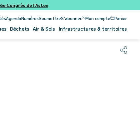
e Congrès de l'Astee
Panier
Mon compte
tés
Agenda
Numéros
Soumettre
S’abonner
nes
Déchets
Air & Sols
Infrastructures & territoires