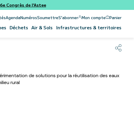
e Congrès de l'Astee
Panier
Mon compte
tés
Agenda
Numéros
Soumettre
S’abonner
nes
Déchets
Air & Sols
Infrastructures & territoires