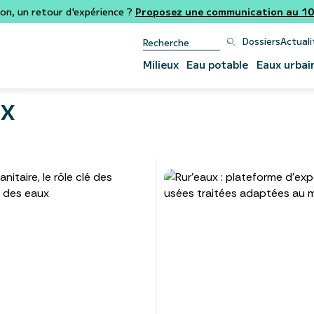
ion, un retour d'expérience ?
Proposez une communication au 106
Dossiers
Actuali
Milieux
Eau potable
Eaux urbai
ux