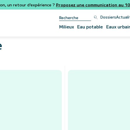
ion, un retour d'expérience ?
Proposez une communication au 106
Dossiers
Actuali
Milieux
Eau potable
Eaux urbai
e