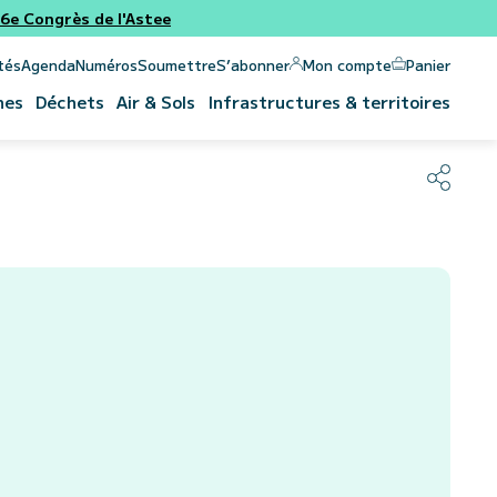
e Congrès de l'Astee
Panier
Mon compte
tés
Agenda
Numéros
Soumettre
S’abonner
nes
Déchets
Air & Sols
Infrastructures & territoires