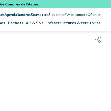
e Congrès de l'Astee
Panier
Mon compte
tés
Agenda
Numéros
Soumettre
S’abonner
nes
Déchets
Air & Sols
Infrastructures & territoires