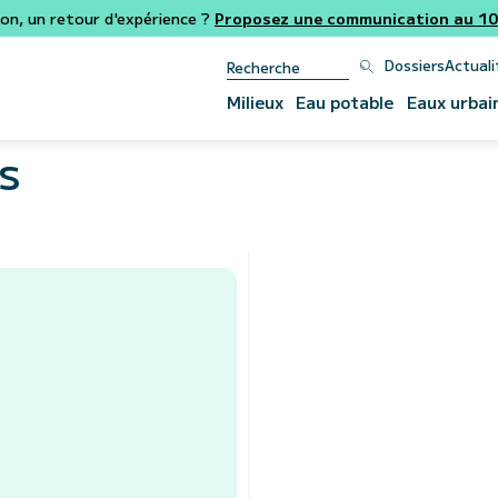
ion, un retour d'expérience ?
Proposez une communication au 106
Dossiers
Actuali
Milieux
Eau potable
Eaux urbai
s