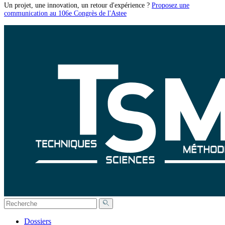
Un projet, une innovation, un retour d'expérience ?
Proposez une
communication au 106e Congrès de l'Astee
Dossiers