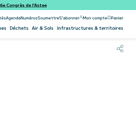
e Congrès de l'Astee
Panier
Mon compte
tés
Agenda
Numéros
Soumettre
S’abonner
nes
Déchets
Air & Sols
Infrastructures & territoires