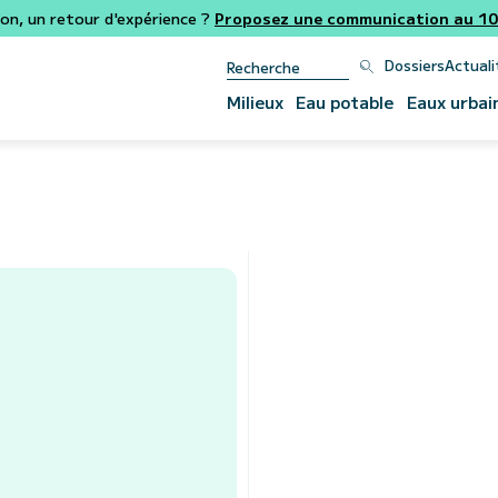
ion, un retour d'expérience ?
Proposez une communication au 106
Dossiers
Actuali
Milieux
Eau potable
Eaux urbai