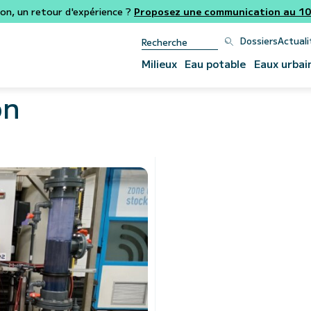
ion, un retour d'expérience ?
Proposez une communication au 106
Dossiers
Actuali
Milieux
Eau potable
Eaux urbai
on