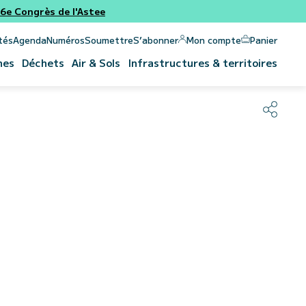
e Congrès de l'Astee
Panier
Mon compte
tés
Agenda
Numéros
Soumettre
S’abonner
nes
Déchets
Air & Sols
Infrastructures & territoires