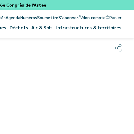
e Congrès de l'Astee
Panier
Mon compte
tés
Agenda
Numéros
Soumettre
S’abonner
nes
Déchets
Air & Sols
Infrastructures & territoires