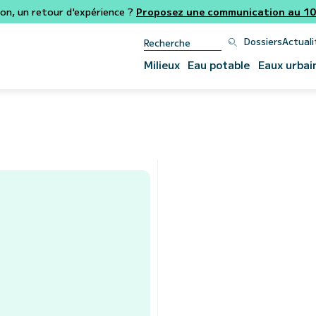
ion, un retour d'expérience ?
Proposez une communication au 106
Dossiers
Actuali
Milieux
Eau potable
Eaux urbai