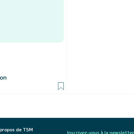
ion
 propos de TSM
Inscrivez-vous à la newslette