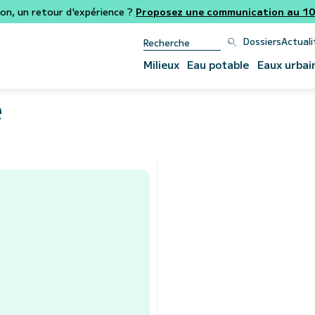
ion, un retour d'expérience ?
Proposez une communication au 106
Dossiers
Actuali
Milieux
Eau potable
Eaux urbai
e