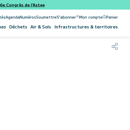
e Congrès de l'Astee
Panier
Mon compte
tés
Agenda
Numéros
Soumettre
S’abonner
nes
Déchets
Air & Sols
Infrastructures & territoires