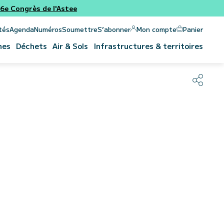
e Congrès de l'Astee
Panier
Mon compte
tés
Agenda
Numéros
Soumettre
S’abonner
nes
Déchets
Air & Sols
Infrastructures & territoires