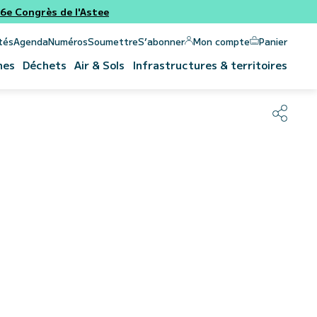
e Congrès de l'Astee
Panier
Mon compte
tés
Agenda
Numéros
Soumettre
S’abonner
nes
Déchets
Air & Sols
Infrastructures & territoires