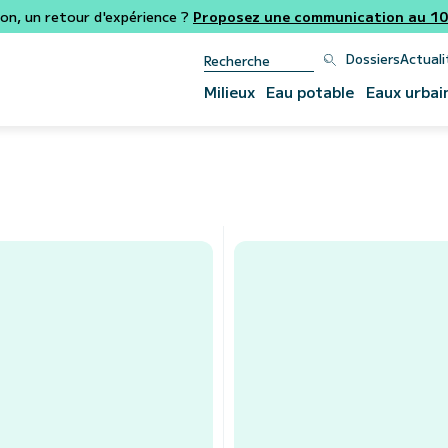
ion, un retour d'expérience ?
Proposez une communication au 106
Dossiers
Actuali
Milieux
Eau potable
Eaux urbai