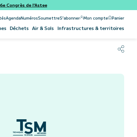
e Congrès de l'Astee
Panier
Mon compte
tés
Agenda
Numéros
Soumettre
S’abonner
nes
Déchets
Air & Sols
Infrastructures & territoires