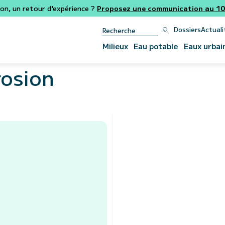
ion, un retour d'expérience ?
Proposez une communication au 106
Dossiers
Actuali
Milieux
Eau potable
Eaux urbai
rosion