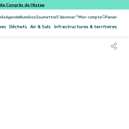
e Congrès de l'Astee
Panier
Mon compte
tés
Agenda
Numéros
Soumettre
S’abonner
nes
Déchets
Air & Sols
Infrastructures & territoires