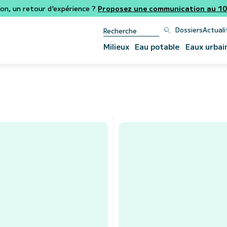
ion, un retour d'expérience ?
Proposez une communication au 106
Dossiers
Actuali
Milieux
Eau potable
Eaux urbai