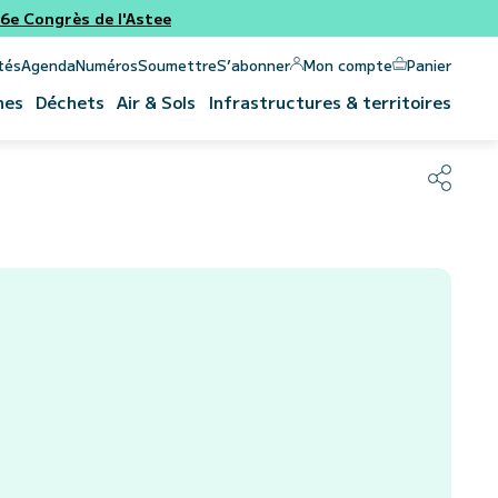
e Congrès de l'Astee
Panier
Mon compte
tés
Agenda
Numéros
Soumettre
S’abonner
nes
Déchets
Air & Sols
Infrastructures & territoires