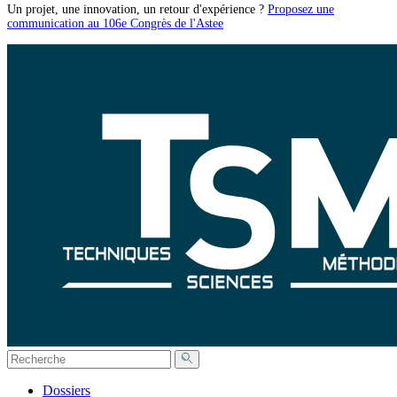
Un projet, une innovation, un retour d'expérience ?
Proposez une
communication au 106e Congrès de l'Astee
Dossiers