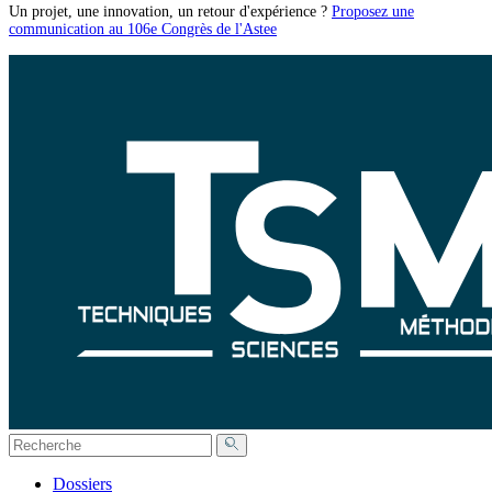
Un projet, une innovation, un retour d'expérience ?
Proposez une
communication au 106e Congrès de l'Astee
Dossiers