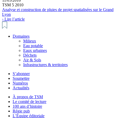
11/05/2010
TSM 5 2010
Analyse et construction de pluies de projet spatialisées sur le Grand
Lyon
› Lire l’article
Domaines
Milieux
Eau potable
Eaux urbaines
Déchets
Air & Sols
Infrastructures & territoires
S’abonner
Soumettre
Numéros
Actualités
À propos de TSM
Le comité de lecture
100 ans d’histoire
Régie pub
L’Équipe éditoriale