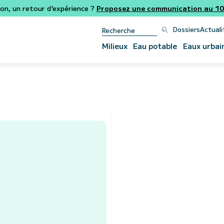
ion, un retour d'expérience ?
Proposez une communication au 106
Dossiers
Actuali
Milieux
Eau potable
Eaux urbai