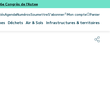
e Congrès de l'Astee
Panier
Mon compte
tés
Agenda
Numéros
Soumettre
S’abonner
nes
Déchets
Air & Sols
Infrastructures & territoires