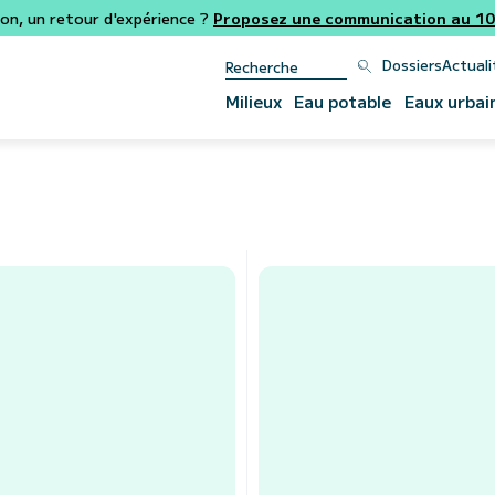
ion, un retour d'expérience ?
Proposez une communication au 106
Dossiers
Actuali
Milieux
Eau potable
Eaux urbai