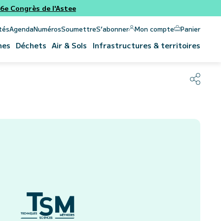
e Congrès de l'Astee
Panier
Mon compte
tés
Agenda
Numéros
Soumettre
S’abonner
nes
Déchets
Air & Sols
Infrastructures & territoires