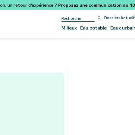
ion, un retour d'expérience ?
Proposez une communication au 106
Dossiers
Actuali
Milieux
Eau potable
Eaux urbai