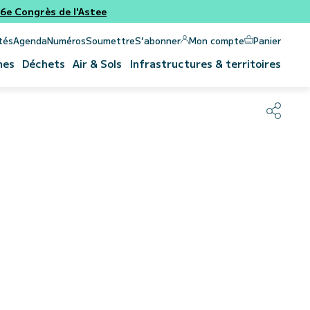
e Congrès de l'Astee
Panier
Mon compte
tés
Agenda
Numéros
Soumettre
S’abonner
nes
Déchets
Air & Sols
Infrastructures & territoires