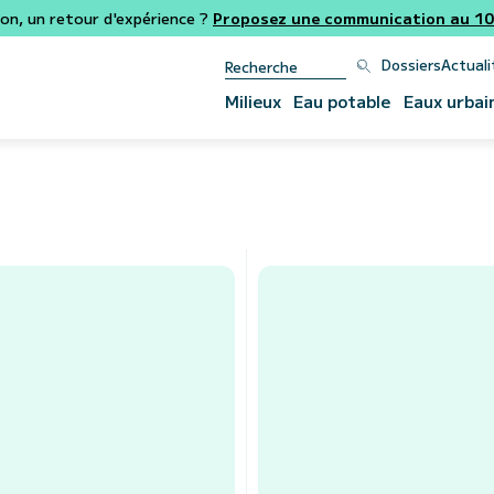
ion, un retour d'expérience ?
Proposez une communication au 106
Dossiers
Actuali
Milieux
Eau potable
Eaux urbai