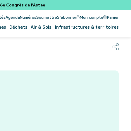
e Congrès de l'Astee
Panier
Mon compte
tés
Agenda
Numéros
Soumettre
S’abonner
nes
Déchets
Air & Sols
Infrastructures & territoires