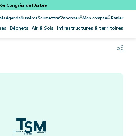
e Congrès de l'Astee
Panier
Mon compte
tés
Agenda
Numéros
Soumettre
S’abonner
nes
Déchets
Air & Sols
Infrastructures & territoires