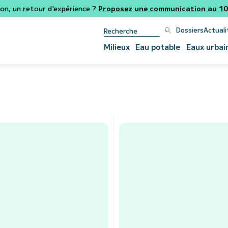
ion, un retour d'expérience ?
Proposez une communication au 106
Dossiers
Actuali
Milieux
Eau potable
Eaux urbai