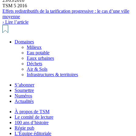
23/05/2016
TSM 5 2016
Effets redistributifs de la tarification progressive : le cas d’une ville
moyenne
› Lire l’article
Domaines
Milieux
Eau potable
Eaux urbaines
Déchets
Air & Sols
Infrastructures & territoires
S’abonner
Soumettre
Numéros
Actualités
À propos de TSM
Le comité de lecture
100 ans d’histoire
Régie pub
L’Équipe éditoriale