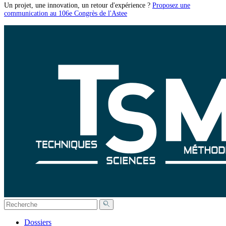
Un projet, une innovation, un retour d'expérience ?
Proposez une
communication au 106e Congrès de l'Astee
Dossiers