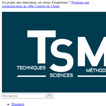
Un projet, une innovation, un retour d'expérience ?
Proposez une
communication au 106e Congrès de l'Astee
Dossiers