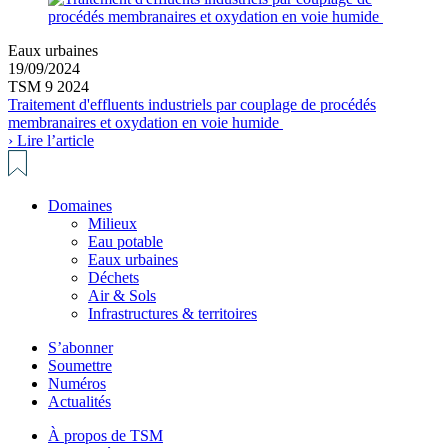
Eaux urbaines
19/09/2024
TSM 9 2024
Traitement d'effluents industriels par couplage de procédés
membranaires et oxydation en voie humide
› Lire l’article
Domaines
Milieux
Eau potable
Eaux urbaines
Déchets
Air & Sols
Infrastructures & territoires
S’abonner
Soumettre
Numéros
Actualités
À propos de TSM