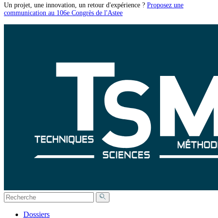
Un projet, une innovation, un retour d'expérience ?
Proposez une
communication au 106e Congrès de l'Astee
Dossiers