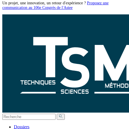
Un projet, une innovation, un retour d'expérience ?
Proposez une
communication au 106e Congrès de l'Astee
Dossiers