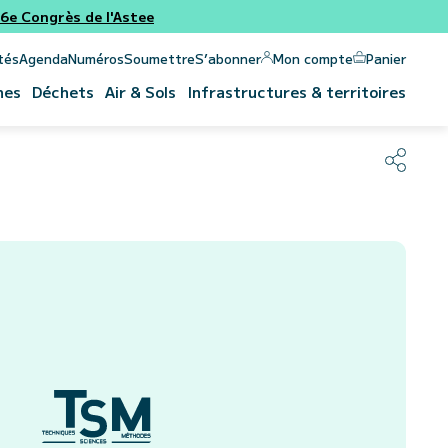
e Congrès de l'Astee
Panier
Mon compte
tés
Agenda
Numéros
Soumettre
S’abonner
nes
Déchets
Air & Sols
Infrastructures & territoires