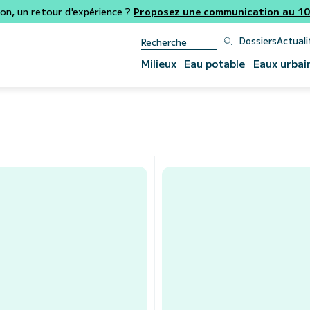
ion, un retour d'expérience ?
Proposez une communication au 106
Dossiers
Actuali
Milieux
Eau potable
Eaux urbai