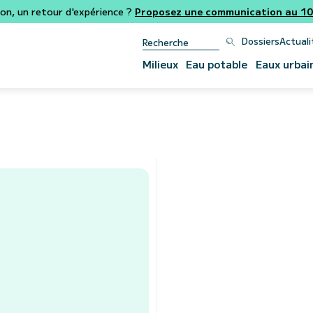
ion, un retour d'expérience ?
Proposez une communication au 106
Dossiers
Actuali
Milieux
Eau potable
Eaux urbai