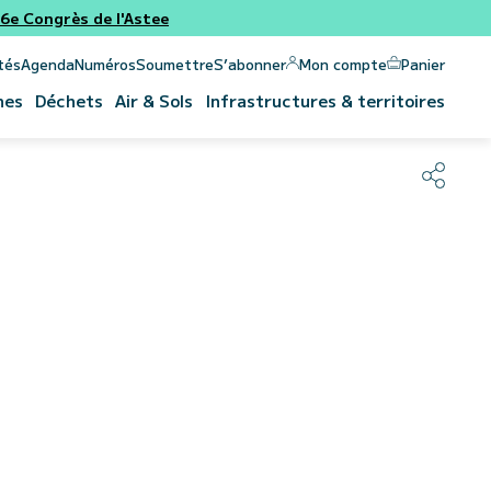
e Congrès de l'Astee
Panier
Mon compte
tés
Agenda
Numéros
Soumettre
S’abonner
nes
Déchets
Air & Sols
Infrastructures & territoires