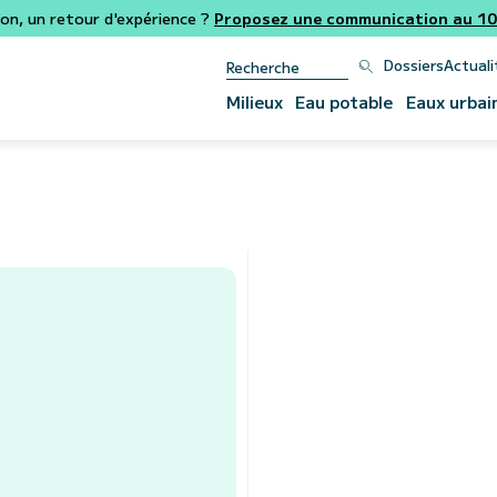
ion, un retour d'expérience ?
Proposez une communication au 106
Dossiers
Actuali
Milieux
Eau potable
Eaux urbai