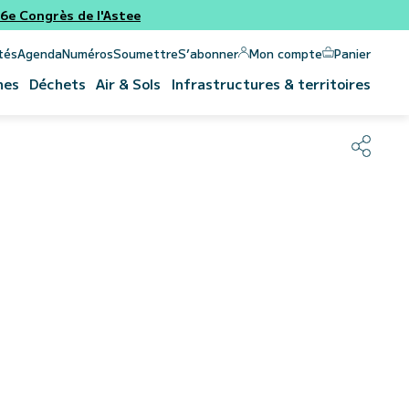
e Congrès de l'Astee
Panier
Mon compte
tés
Agenda
Numéros
Soumettre
S’abonner
nes
Déchets
Air & Sols
Infrastructures & territoires