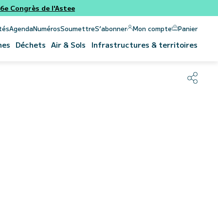
e Congrès de l'Astee
Panier
Mon compte
tés
Agenda
Numéros
Soumettre
S’abonner
nes
Déchets
Air & Sols
Infrastructures & territoires