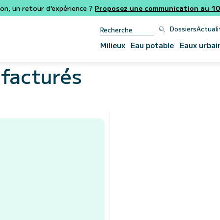
ion, un retour d'expérience ?
Proposez une communication au 106
Dossiers
Actuali
Milieux
Eau potable
Eaux urbai
facturés