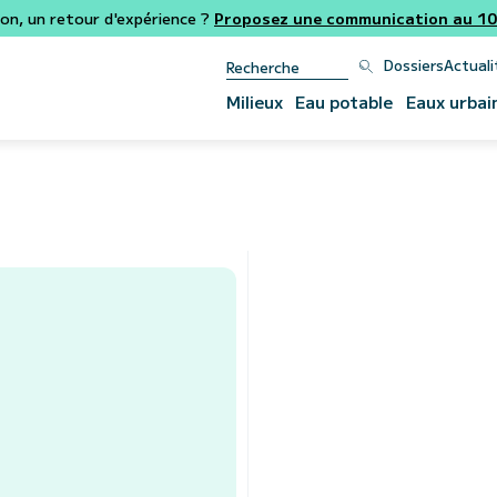
ion, un retour d'expérience ?
Proposez une communication au 106
Dossiers
Actuali
Milieux
Eau potable
Eaux urbai