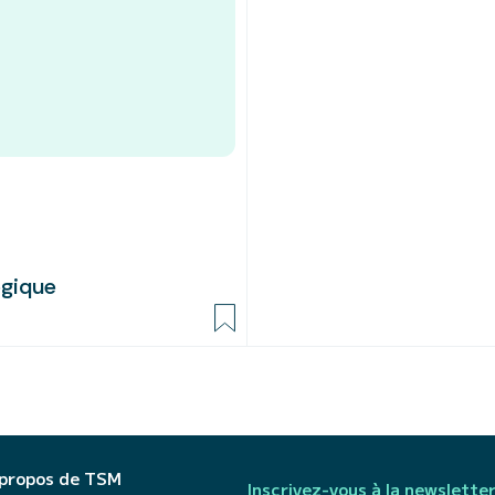
ogique
 propos de TSM
Inscrivez-vous à la newslette