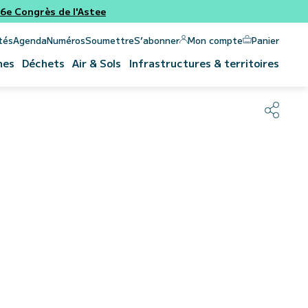
e Congrès de l'Astee
Panier
Mon compte
tés
Agenda
Numéros
Soumettre
S’abonner
nes
Déchets
Air & Sols
Infrastructures & territoires