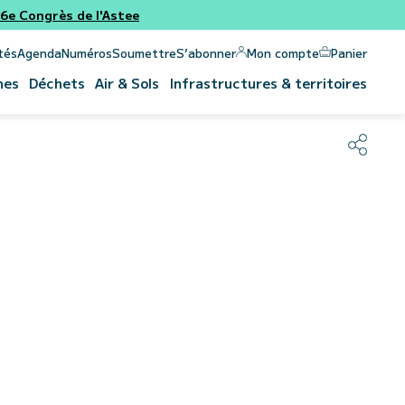
e Congrès de l'Astee
Panier
Mon compte
tés
Agenda
Numéros
Soumettre
S’abonner
nes
Déchets
Air & Sols
Infrastructures & territoires