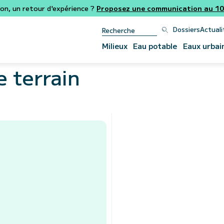
ion, un retour d'expérience ?
Proposez une communication au 106
Dossiers
Actuali
Milieux
Eau potable
Eaux urbai
 terrain