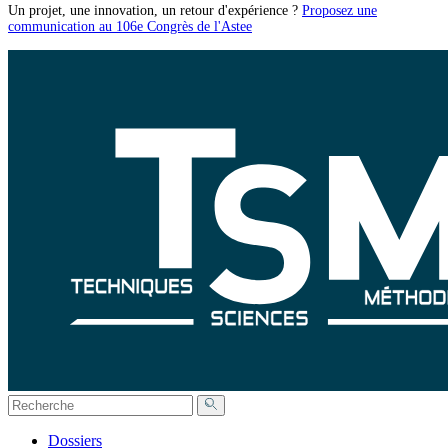
Un projet, une innovation, un retour d'expérience ?
Proposez une
communication au 106e Congrès de l'Astee
Dossiers