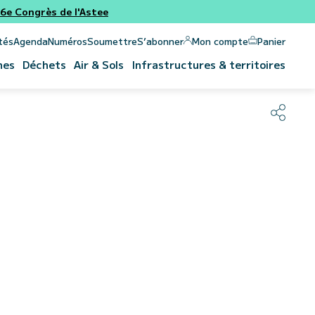
e Congrès de l'Astee
Panier
Mon compte
tés
Agenda
Numéros
Soumettre
S’abonner
nes
Déchets
Air & Sols
Infrastructures & territoires