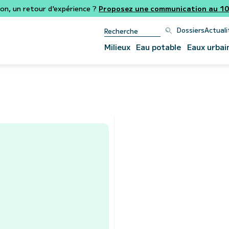
ion, un retour d'expérience ?
Proposez une communication au 106
Dossiers
Actuali
Milieux
Eau potable
Eaux urbai