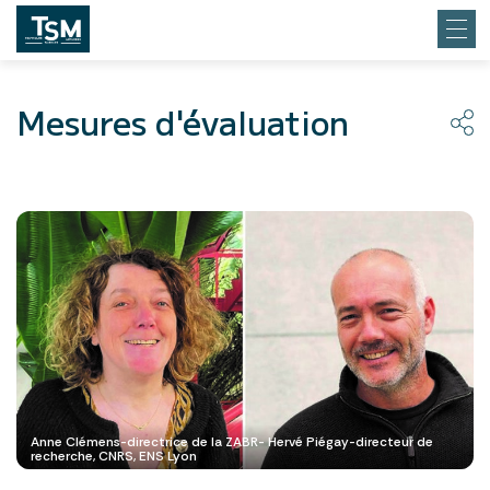
Mesures d'évaluation
Anne Clémens-directrice de la ZABR- Hervé Piégay-directeur de
recherche, CNRS, ENS Lyon