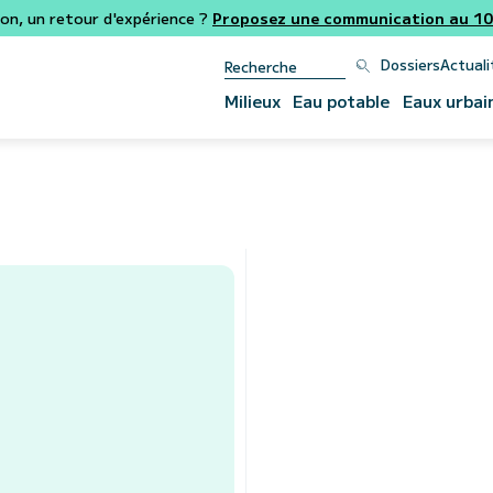
ion, un retour d'expérience ?
Proposez une communication au 106
Dossiers
Actuali
Milieux
Eau potable
Eaux urbai