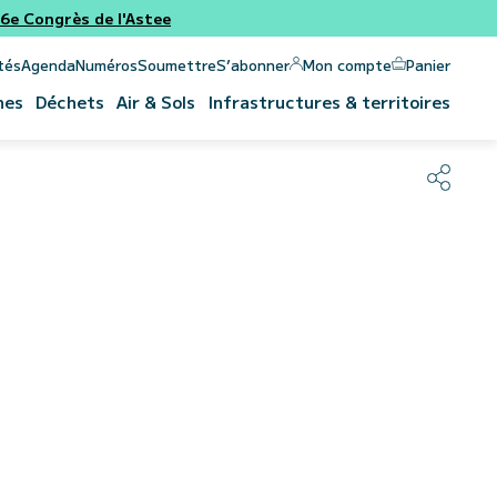
e Congrès de l'Astee
Panier
Mon compte
tés
Agenda
Numéros
Soumettre
S’abonner
nes
Déchets
Air & Sols
Infrastructures & territoires