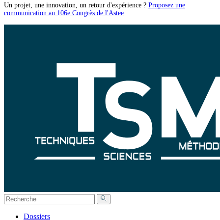
Un projet, une innovation, un retour d'expérience ?
Proposez une
communication au 106e Congrès de l'Astee
Dossiers