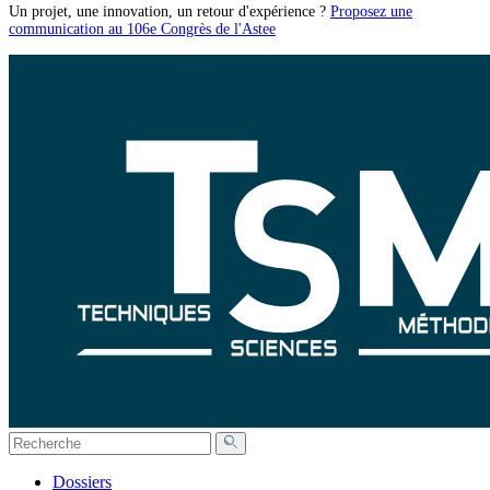
Un projet, une innovation, un retour d'expérience ?
Proposez une
communication au 106e Congrès de l'Astee
Dossiers