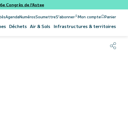
e Congrès de l'Astee
Panier
Mon compte
tés
Agenda
Numéros
Soumettre
S’abonner
nes
Déchets
Air & Sols
Infrastructures & territoires