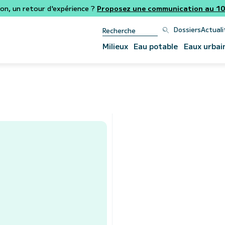
ion, un retour d'expérience ?
Proposez une communication au 106
Dossiers
Actuali
Milieux
Eau potable
Eaux urbai