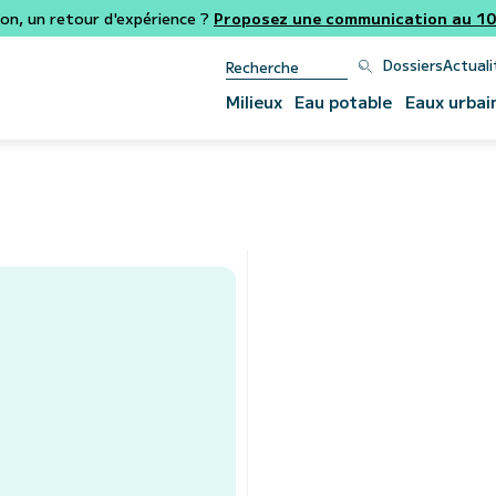
ion, un retour d'expérience ?
Proposez une communication au 106
Dossiers
Actuali
Milieux
Eau potable
Eaux urbai