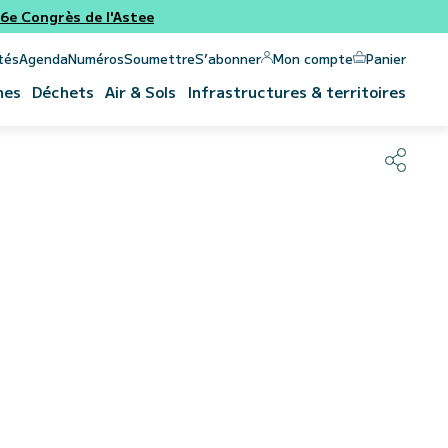
e Congrès de l'Astee
Panier
Mon compte
tés
Agenda
Numéros
Soumettre
S’abonner
nes
Déchets
Air & Sols
Infrastructures & territoires