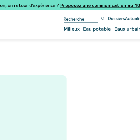
ion, un retour d'expérience ?
Proposez une communication au 106
Dossiers
Actuali
Milieux
Eau potable
Eaux urbai