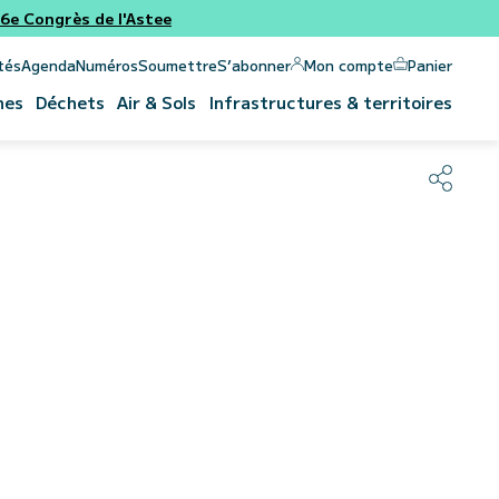
e Congrès de l'Astee
Panier
Mon compte
tés
Agenda
Numéros
Soumettre
S’abonner
nes
Déchets
Air & Sols
Infrastructures & territoires