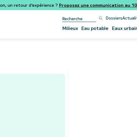
ion, un retour d'expérience ?
Proposez une communication au 106
Dossiers
Actuali
Milieux
Eau potable
Eaux urbai