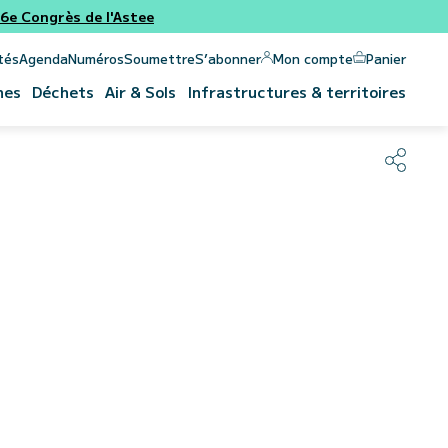
e Congrès de l'Astee
Panier
Mon compte
tés
Agenda
Numéros
Soumettre
S’abonner
nes
Déchets
Air & Sols
Infrastructures & territoires