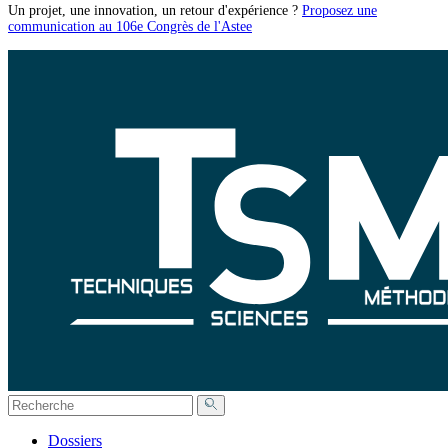
Un projet, une innovation, un retour d'expérience ?
Proposez une
communication au 106e Congrès de l'Astee
Dossiers