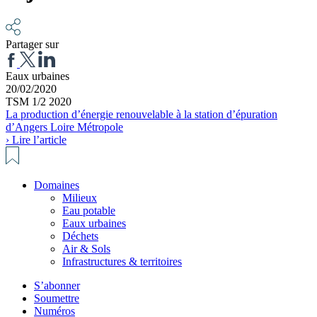
Partager sur
Eaux urbaines
20/02/2020
TSM 1/2 2020
La production d’énergie renouvelable à la station d’épuration
d’Angers Loire Métropole
› Lire l’article
Domaines
Milieux
Eau potable
Eaux urbaines
Déchets
Air & Sols
Infrastructures & territoires
S’abonner
Soumettre
Numéros