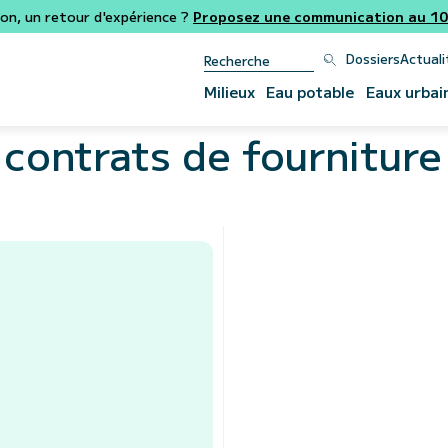
ion, un retour d'expérience ?
Proposez une communication au 106
Dossiers
Actuali
Milieux
Eau potable
Eaux urbai
 contrats de fourniture