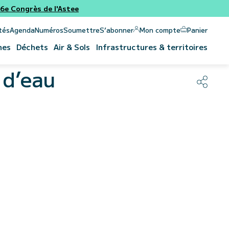
e Congrès de l'Astee
Panier
Mon compte
tés
Agenda
Numéros
Soumettre
S’abonner
nes
Déchets
Air & Sols
Infrastructures & territoires
 d’eau