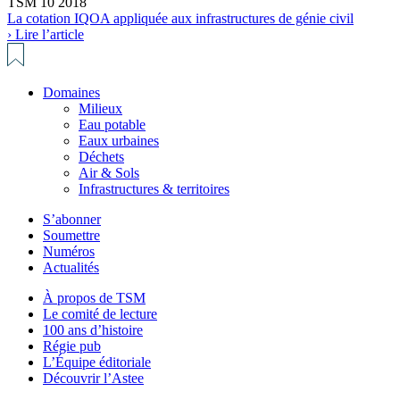
TSM 10 2018
La cotation IQOA appliquée aux infrastructures de génie civil
› Lire l’article
Domaines
Milieux
Eau potable
Eaux urbaines
Déchets
Air & Sols
Infrastructures & territoires
S’abonner
Soumettre
Numéros
Actualités
À propos de TSM
Le comité de lecture
100 ans d’histoire
Régie pub
L’Équipe éditoriale
Découvrir l’Astee